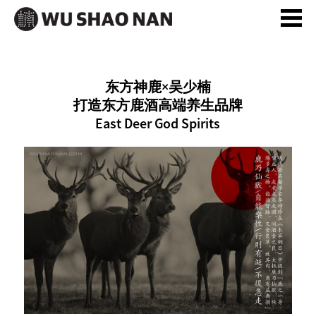
ABOUR
东方神鹿×吴少楠
丨关于
打造东方鹿酒高端养生品牌
East Deer God Spirits
WORK丨
作品
BRAND·品
牌
WINE·酒类
FOOD·食品