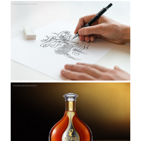
OTHER·其
他
NEWS丨
新闻
VIEW丨
观点